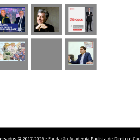
ervados © 2017-2026 • Fundação Academia Paulista de Direito e Ca