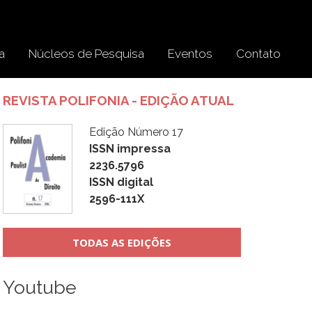
a
Núcleos de Pesquisa
Eventos
Contato
REVISTA POLIFONIA - EDIÇÃO ATUAL
Edição Número 17
ISSN impressa
2236.5796
ISSN digital
2596-111X
TODAS AS EDIÇÕES
Youtube