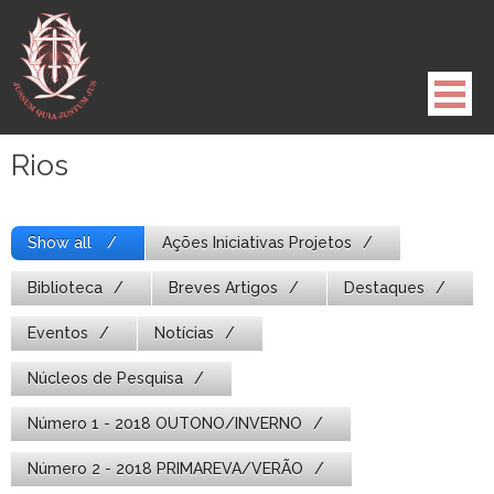
Pule
para
o
conteúdo
Rios
Show all
Ações Iniciativas Projetos
Biblioteca
Breves Artigos
Destaques
Eventos
Notícias
Núcleos de Pesquisa
Número 1 - 2018 OUTONO/INVERNO
Número 2 - 2018 PRIMAREVA/VERÃO