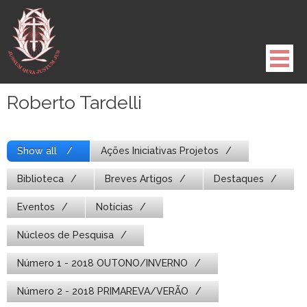
Pule
para
o
conteúdo
Roberto Tardelli
Show all
Ações Iniciativas Projetos
Biblioteca
Breves Artigos
Destaques
Eventos
Notícias
Núcleos de Pesquisa
Número 1 - 2018 OUTONO/INVERNO
Número 2 - 2018 PRIMAREVA/VERÃO