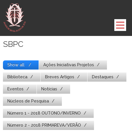
Pule
para
o
conteúdo
SBPC
Show all
Ações Iniciativas Projetos
Biblioteca
Breves Artigos
Destaques
Eventos
Notícias
Núcleos de Pesquisa
Número 1 - 2018 OUTONO/INVERNO
Número 2 - 2018 PRIMAREVA/VERÃO