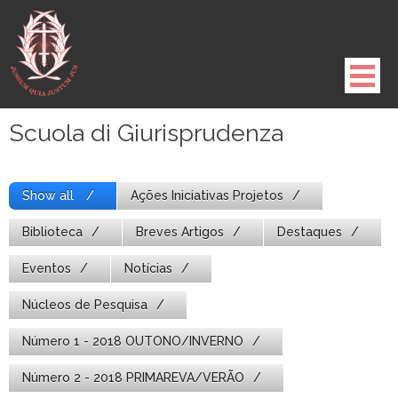
Pule
para
o
conteúdo
Scuola di Giurisprudenza
Show all
Ações Iniciativas Projetos
Biblioteca
Breves Artigos
Destaques
Eventos
Notícias
Núcleos de Pesquisa
Número 1 - 2018 OUTONO/INVERNO
Número 2 - 2018 PRIMAREVA/VERÃO