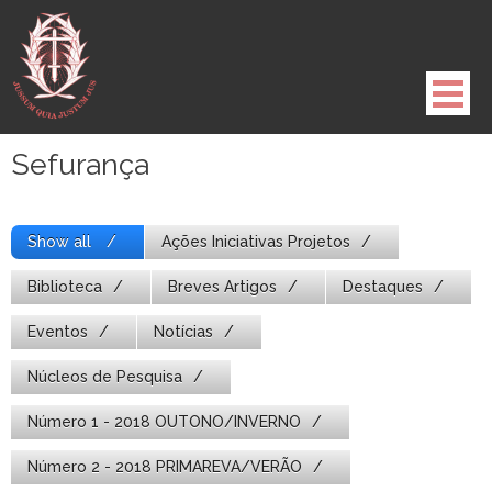
Pule
para
o
conteúdo
Sefurança
Show all
Ações Iniciativas Projetos
Biblioteca
Breves Artigos
Destaques
Eventos
Notícias
Núcleos de Pesquisa
Número 1 - 2018 OUTONO/INVERNO
Número 2 - 2018 PRIMAREVA/VERÃO