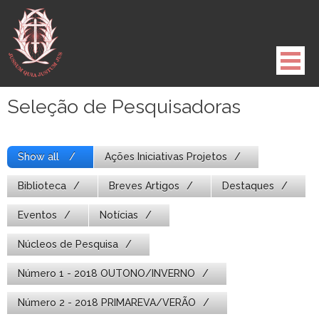
Pule
para
o
conteúdo
Seleção de Pesquisadoras
Show all
Ações Iniciativas Projetos
Biblioteca
Breves Artigos
Destaques
Eventos
Notícias
Núcleos de Pesquisa
Número 1 - 2018 OUTONO/INVERNO
Número 2 - 2018 PRIMAREVA/VERÃO