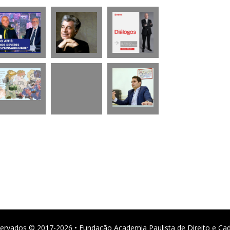
ervados © 2017-2026 • Fundação Academia Paulista de Direito e Ca