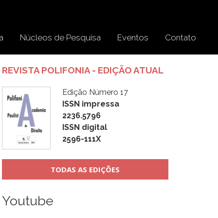
a
Núcleos de Pesquisa
Eventos
Contato
REVISTA POLIFONIA - EDIÇÃO ATUAL
Edição Número 17
ISSN impressa
2236.5796
ISSN digital
2596-111X
TODAS AS EDIÇÕES
Youtube