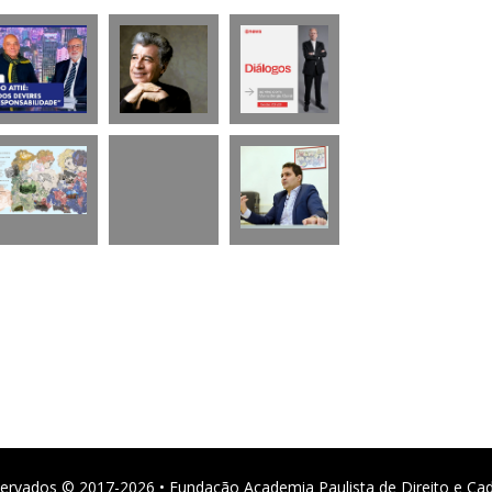
ervados © 2017-2026 • Fundação Academia Paulista de Direito e Ca