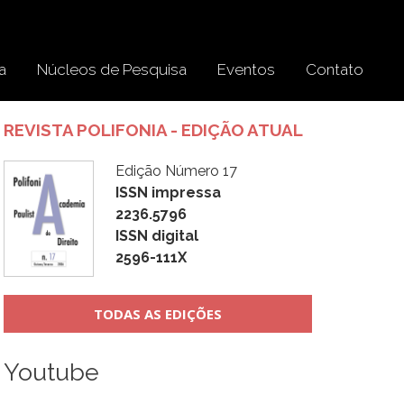
a
Núcleos de Pesquisa
Eventos
Contato
REVISTA POLIFONIA - EDIÇÃO ATUAL
Edição Número 17
ISSN impressa
2236.5796
ISSN digital
2596-111X
TODAS AS EDIÇÕES
Youtube