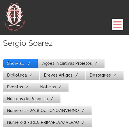
Pule
para
o
conteúdo
Sergio Soarez
Show all
Ações Iniciativas Projetos
Biblioteca
Breves Artigos
Destaques
Eventos
Notícias
Núcleos de Pesquisa
Número 1 - 2018 OUTONO/INVERNO
Número 2 - 2018 PRIMAREVA/VERÃO