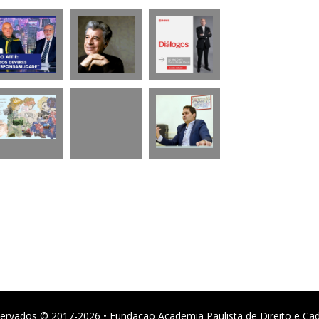
ervados © 2017-2026 • Fundação Academia Paulista de Direito e Ca