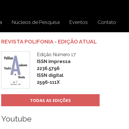
a
Núcleos de Pesquisa
Eventos
Contato
REVISTA POLIFONIA - EDIÇÃO ATUAL
Edição Número 17
ISSN impressa
2236.5796
ISSN digital
2596-111X
TODAS AS EDIÇÕES
Youtube