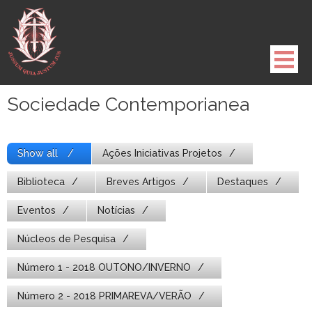
Pule
para
o
conteúdo
Sociedade Contemporianea
Show all
Ações Iniciativas Projetos
Biblioteca
Breves Artigos
Destaques
Eventos
Notícias
Núcleos de Pesquisa
Número 1 - 2018 OUTONO/INVERNO
Número 2 - 2018 PRIMAREVA/VERÃO