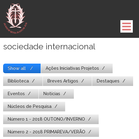
Pule
para
o
conteúdo
sociedade internacional
Show all
Ações Iniciativas Projetos
Biblioteca
Breves Artigos
Destaques
Eventos
Notícias
Núcleos de Pesquisa
Número 1 - 2018 OUTONO/INVERNO
Número 2 - 2018 PRIMAREVA/VERÃO