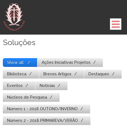
Pule
para
o
conteúdo
Soluções
Show all
Ações Iniciativas Projetos
Biblioteca
Breves Artigos
Destaques
Eventos
Notícias
Núcleos de Pesquisa
Número 1 - 2018 OUTONO/INVERNO
Número 2 - 2018 PRIMAREVA/VERÃO