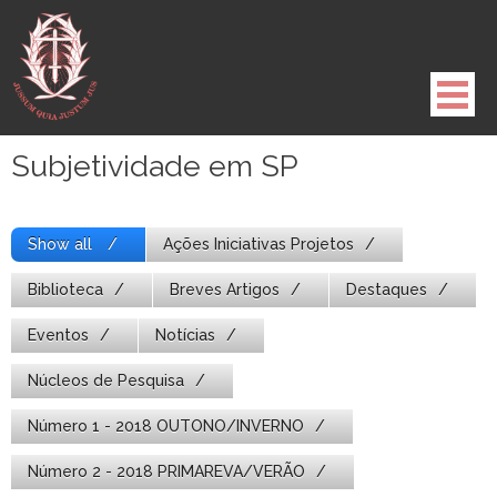
Pule
para
o
conteúdo
Subjetividade em SP
Show all
Ações Iniciativas Projetos
Biblioteca
Breves Artigos
Destaques
Eventos
Notícias
Núcleos de Pesquisa
Número 1 - 2018 OUTONO/INVERNO
Número 2 - 2018 PRIMAREVA/VERÃO