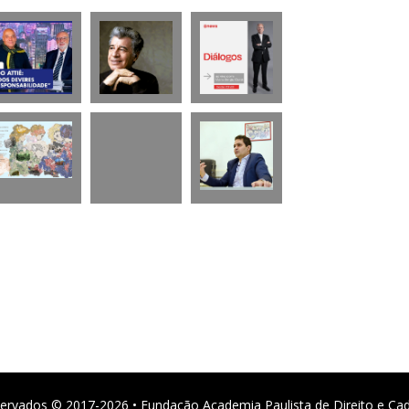
ervados © 2017-2026 • Fundação Academia Paulista de Direito e Ca