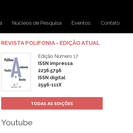
a
Núcleos de Pesquisa
Eventos
Contato
REVISTA POLIFONIA - EDIÇÃO ATUAL
Edição Número 17
ISSN impressa
2236.5796
ISSN digital
2596-111X
TODAS AS EDIÇÕES
Youtube