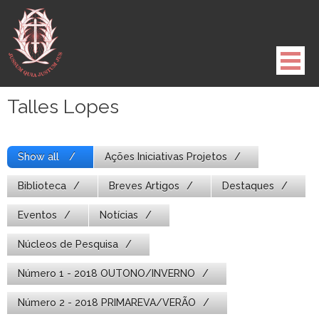
Pule
para
o
conteúdo
Talles Lopes
Show all
Ações Iniciativas Projetos
Biblioteca
Breves Artigos
Destaques
Eventos
Notícias
Núcleos de Pesquisa
Número 1 - 2018 OUTONO/INVERNO
Número 2 - 2018 PRIMAREVA/VERÃO