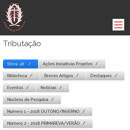
Pule
para
o
conteúdo
Tributação
Show all
Ações Iniciativas Projetos
Biblioteca
Breves Artigos
Destaques
Eventos
Notícias
Núcleos de Pesquisa
Número 1 - 2018 OUTONO/INVERNO
Número 2 - 2018 PRIMAREVA/VERÃO