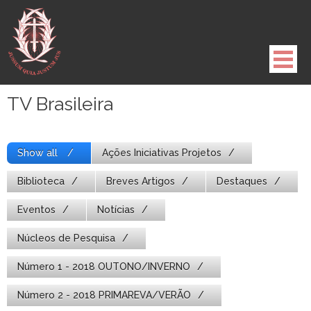
Pule
para
o
conteúdo
TV Brasileira
Show all
Ações Iniciativas Projetos
Biblioteca
Breves Artigos
Destaques
Eventos
Notícias
Núcleos de Pesquisa
Número 1 - 2018 OUTONO/INVERNO
Número 2 - 2018 PRIMAREVA/VERÃO