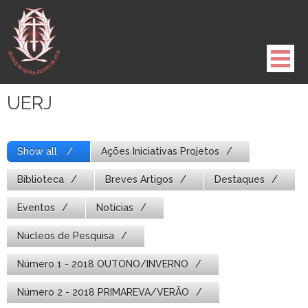
Pule
para
o
conteúdo
UERJ
Show all
Ações Iniciativas Projetos
Biblioteca
Breves Artigos
Destaques
Eventos
Notícias
Núcleos de Pesquisa
Número 1 - 2018 OUTONO/INVERNO
Número 2 - 2018 PRIMAREVA/VERÃO