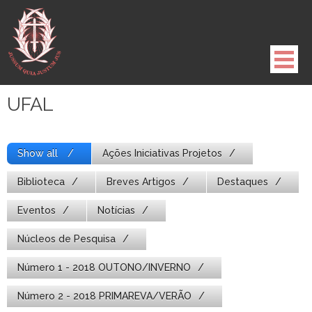
Pule
para
o
conteúdo
UFAL
Show all
Ações Iniciativas Projetos
Biblioteca
Breves Artigos
Destaques
Eventos
Notícias
Núcleos de Pesquisa
Número 1 - 2018 OUTONO/INVERNO
Número 2 - 2018 PRIMAREVA/VERÃO