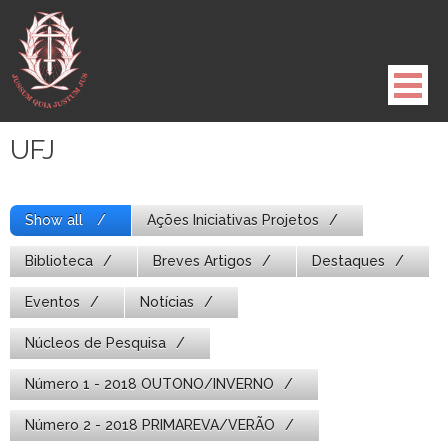
Pule
para
o
conteúdo
UFJ
Show all
Ações Iniciativas Projetos
Biblioteca
Breves Artigos
Destaques
Eventos
Notícias
Núcleos de Pesquisa
Número 1 - 2018 OUTONO/INVERNO
Número 2 - 2018 PRIMAREVA/VERÃO