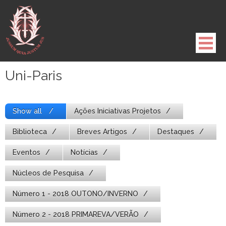
Pule
para
o
conteúdo
Uni-Paris
Show all
Ações Iniciativas Projetos
Biblioteca
Breves Artigos
Destaques
Eventos
Notícias
Núcleos de Pesquisa
Número 1 - 2018 OUTONO/INVERNO
Número 2 - 2018 PRIMAREVA/VERÃO