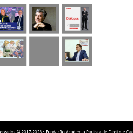
ervados © 2017-2026 • Fundação Academia Paulista de Direito e Ca