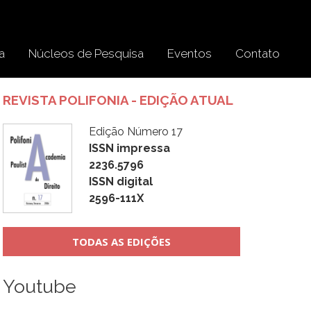
a
Núcleos de Pesquisa
Eventos
Contato
REVISTA POLIFONIA - EDIÇÃO ATUAL
Edição Número 17
ISSN impressa
2236.5796
ISSN digital
2596-111X
TODAS AS EDIÇÕES
Youtube