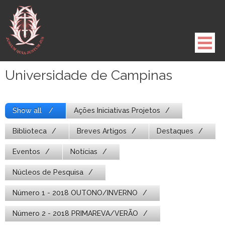
Pule
para
o
conteúdo
Universidade de Campinas
Show all
Ações Iniciativas Projetos
Biblioteca
Breves Artigos
Destaques
Eventos
Notícias
Núcleos de Pesquisa
Número 1 - 2018 OUTONO/INVERNO
Número 2 - 2018 PRIMAREVA/VERÃO