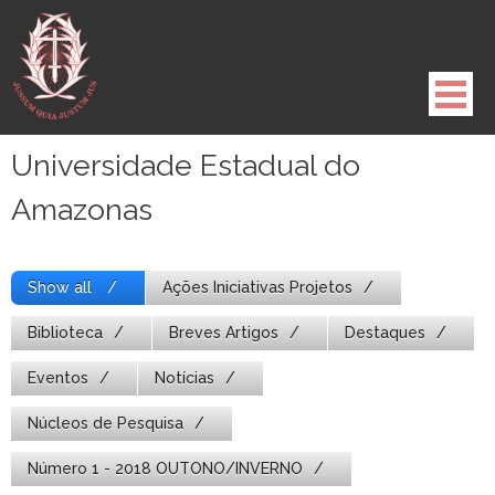
Pule
para
o
conteúdo
Universidade Estadual do
Amazonas
Show all
Ações Iniciativas Projetos
Biblioteca
Breves Artigos
Destaques
Eventos
Notícias
Núcleos de Pesquisa
Número 1 - 2018 OUTONO/INVERNO