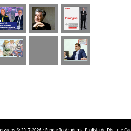
ervados © 2017-2026 • Fundação Academia Paulista de Direito e Ca