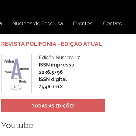
a
Núcleos de Pesquisa
Eventos
Contato
REVISTA POLIFONIA - EDIÇÃO ATUAL
Edição Número 17
ISSN impressa
2236.5796
ISSN digital
2596-111X
TODAS AS EDIÇÕES
Youtube