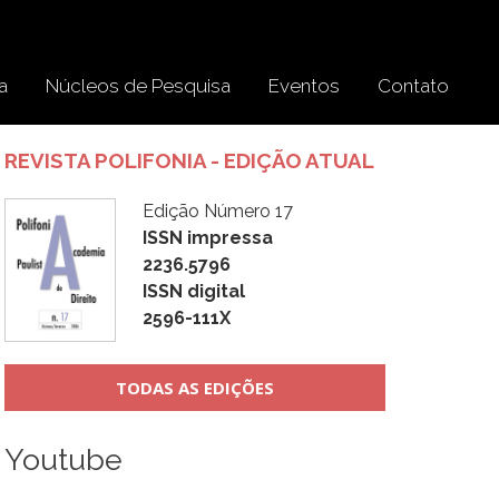
a
Núcleos de Pesquisa
Eventos
Contato
REVISTA POLIFONIA - EDIÇÃO ATUAL
Edição Número 17
ISSN impressa
2236.5796
ISSN digital
2596-111X
TODAS AS EDIÇÕES
Youtube