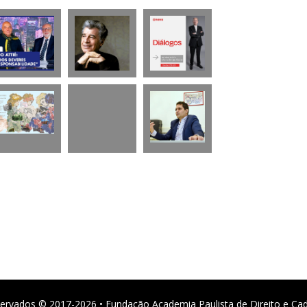
ervados © 2017-2026 • Fundação Academia Paulista de Direito e Ca