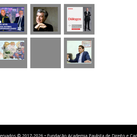
ervados © 2017-2026 • Fundação Academia Paulista de Direito e Ca