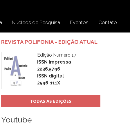
a
Núcleos de Pesquisa
Eventos
Contato
REVISTA POLIFONIA - EDIÇÃO ATUAL
Edição Número 17
ISSN impressa
2236.5796
ISSN digital
2596-111X
TODAS AS EDIÇÕES
Youtube