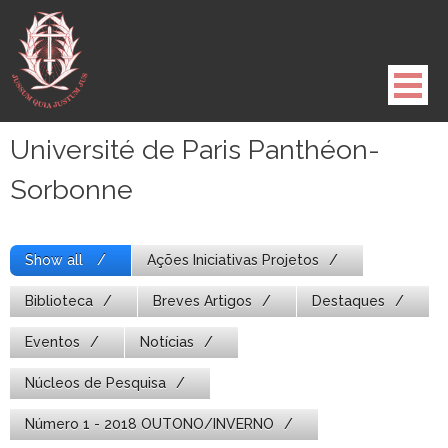
Pule
para
o
conteúdo
Université de Paris Panthéon-
Sorbonne
Show all
Ações Iniciativas Projetos
Biblioteca
Breves Artigos
Destaques
Eventos
Notícias
Núcleos de Pesquisa
Número 1 - 2018 OUTONO/INVERNO