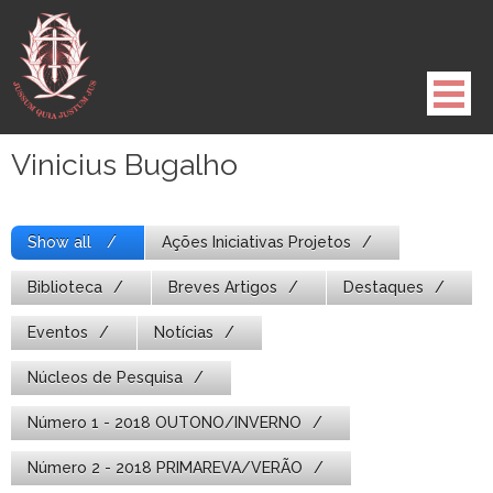
Pule
para
o
conteúdo
Vinicius Bugalho
Show all
Ações Iniciativas Projetos
Biblioteca
Breves Artigos
Destaques
Eventos
Notícias
Núcleos de Pesquisa
Número 1 - 2018 OUTONO/INVERNO
Número 2 - 2018 PRIMAREVA/VERÃO