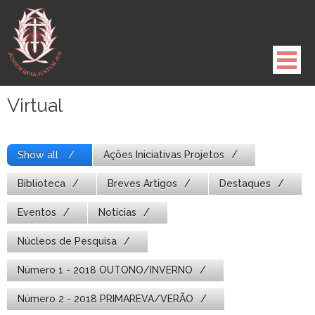
Pule
para
o
conteúdo
Virtual
Show all
Ações Iniciativas Projetos
Biblioteca
Breves Artigos
Destaques
Eventos
Notícias
Núcleos de Pesquisa
Número 1 - 2018 OUTONO/INVERNO
Número 2 - 2018 PRIMAREVA/VERÃO