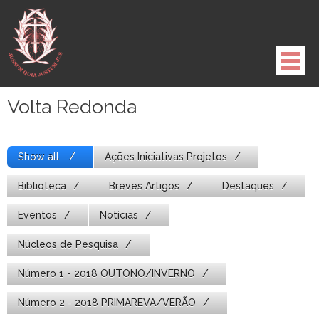
Pule
para
o
conteúdo
Volta Redonda
Show all
Ações Iniciativas Projetos
Biblioteca
Breves Artigos
Destaques
Eventos
Notícias
Núcleos de Pesquisa
Número 1 - 2018 OUTONO/INVERNO
Número 2 - 2018 PRIMAREVA/VERÃO