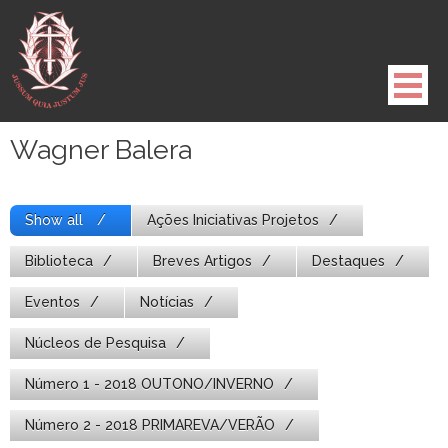
Pule
para
o
conteúdo
Wagner Balera
Show all
Ações Iniciativas Projetos
Biblioteca
Breves Artigos
Destaques
Eventos
Notícias
Núcleos de Pesquisa
Número 1 - 2018 OUTONO/INVERNO
Número 2 - 2018 PRIMAREVA/VERÃO