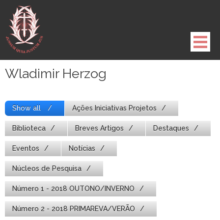
Pule
para
o
conteúdo
Wladimir Herzog
Show all
Ações Iniciativas Projetos
Biblioteca
Breves Artigos
Destaques
Eventos
Notícias
Núcleos de Pesquisa
Número 1 - 2018 OUTONO/INVERNO
Número 2 - 2018 PRIMAREVA/VERÃO