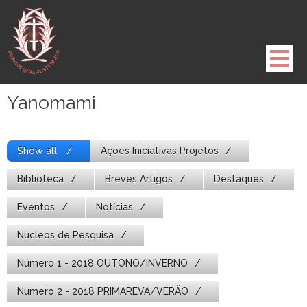
Pule
para
o
conteúdo
Yanomami
Show all
Ações Iniciativas Projetos
Biblioteca
Breves Artigos
Destaques
Eventos
Notícias
Núcleos de Pesquisa
Número 1 - 2018 OUTONO/INVERNO
Número 2 - 2018 PRIMAREVA/VERÃO