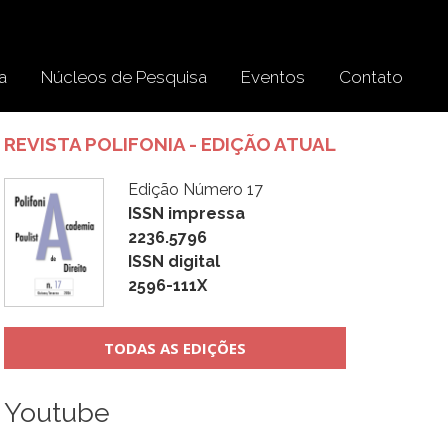
a
Núcleos de Pesquisa
Eventos
Contato
REVISTA POLIFONIA - EDIÇÃO ATUAL
Edição Número 17
ISSN impressa
2236.5796
ISSN digital
2596-111X
TODAS AS EDIÇÕES
Youtube