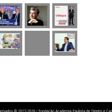
ervados © 2017-2026 • Fundação Academia Paulista de Direito e Ca