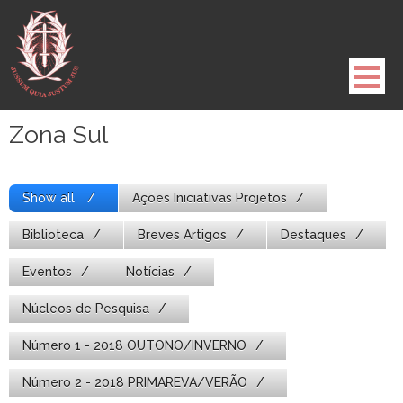
Pule
para
o
conteúdo
Zona Sul
Show all
Ações Iniciativas Projetos
Biblioteca
Breves Artigos
Destaques
Eventos
Notícias
Núcleos de Pesquisa
Número 1 - 2018 OUTONO/INVERNO
Número 2 - 2018 PRIMAREVA/VERÃO