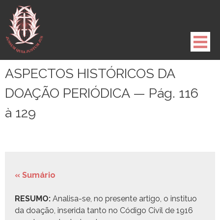
Pule
para
o
conteúdo
ASPECTOS HISTÓRICOS DA
DOAÇÃO PERIÓDICA — Pág. 116
à 129
« Sumário
RESUMO:
Anal­isa-se, no pre­sente arti­go, o insti­tuo
da doação, inseri­da tan­to no Códi­go Civ­il de 1916