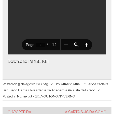
Down­load [312.81 KB]
Posted on
9 de agosto de 2019
by
Alfredo Attié , Titular da Cadeira
San Tiago Dantas, Presidente da Academia Paulista de Direito
Posted in
Número 3 - 2019 OUTONO/INVERNO
Navegação
O APORTE DA
A CARTA SUICIDA COMO