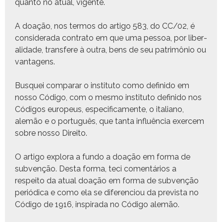
quan­to no atu­al, vigente.
A doação, nos ter­mos do arti­go 583, do CC/02, é
con­sid­er­a­da con­tra­to em que uma pes­soa, por lib­er­
al­i­dade, trans­fere à out­ra, bens de seu patrimônio ou
vantagens.
Busquei com­parar o insti­tu­to como definido em
nos­so Códi­go, com o mes­mo insti­tu­to definido nos
Códi­gos europeus, especi­fi­ca­mente, o ital­iano,
alemão e o por­tuguês, que tan­ta influên­cia exercem
sobre nos­so Direito.
O arti­go explo­ra a fun­do a doação em for­ma de
sub­venção. Des­ta for­ma, teci comen­tários a
respeito da atu­al doação em for­ma de sub­venção
per­iódi­ca e como ela se difer­en­ciou da pre­vista no
Códi­go de 1916, inspi­ra­da no Códi­go alemão.