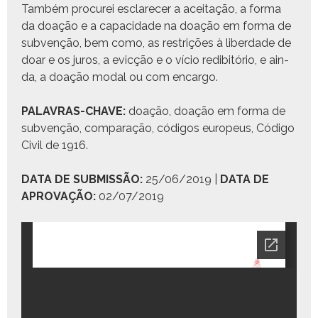
Tam­bém pro­curei esclare­cer a aceitação, a for­ma
da doação e a capaci­dade na doação em for­ma de
sub­venção, bem como, as restrições à liber­dade de
doar e os juros, a evicção e o vício red­ibitório, e ain­
da, a doação modal ou com encargo.
PALAVRAS-CHAVE:
doação, doação em for­ma de
sub­venção, com­para­ção, códi­gos europeus, Códi­go
Civ­il de 1916.
DATA DE SUBMISSÃO:
25/06/2019 |
DATA DE
APROVAÇÃO:
02/07/2019