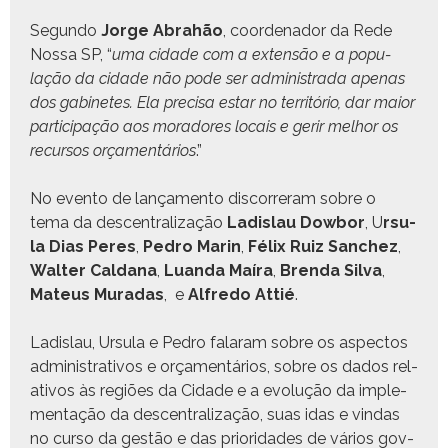
Segun­do
Jorge Abrahão
, coor­de­nador da Rede
Nos­sa SP, “
uma cidade com a exten­são e a pop­u­
lação da cidade não pode ser admin­istra­da ape­nas
dos gabi­netes. Ela pre­cisa estar no ter­ritório, dar maior
par­tic­i­pação aos moradores locais e gerir mel­hor os
recur­sos orça­men­tários
.”
No even­to de lança­men­to dis­cor­reram sobre o
tema da descen­tral­iza­ção
Ladis­lau Dow­bor
, U
rsu­
la Dias Peres
,
Pedro Marin
,
Félix Ruiz Sanchez
,
Wal­ter Cal­dana
,
Luan­da Maíra
,
Bren­da Sil­va
,
Mateus Muradas
, e
Alfre­do Attié
.
Ladis­lau, Ursu­la e Pedro falaram sobre os aspec­tos
admin­is­tra­tivos e orça­men­tários, sobre os dados rel­
a­tivos às regiões da Cidade e a evolução da imple­
men­tação da descen­tral­iza­ção, suas idas e vin­das
no cur­so da gestão e das pri­or­i­dades de vários gov­