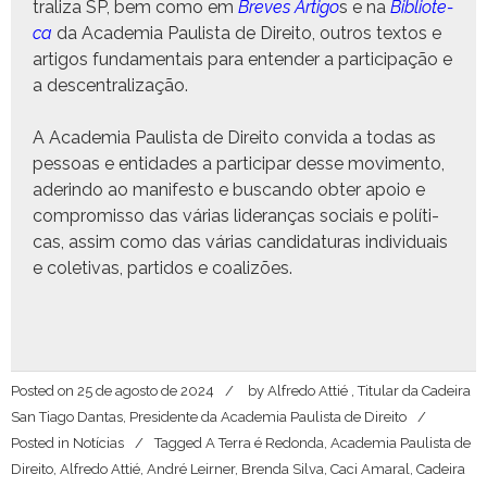
tral­iza SP, bem como em
Breves Arti­go
s e na
Bib­liote­
ca
da Acad­e­mia Paulista de Dire­ito, out­ros tex­tos e
arti­gos fun­da­men­tais para enten­der a par­tic­i­pação e
a descentralização.
A Acad­e­mia Paulista de Dire­ito con­vi­da a todas as
pes­soas e enti­dades a par­tic­i­par desse movi­men­to,
aderindo ao man­i­festo e bus­can­do obter apoio e
com­pro­mis­so das várias lid­er­anças soci­ais e políti­
cas, assim como das várias can­di­dat­uras indi­vid­u­ais
e cole­ti­vas, par­tidos e coalizões.
Posted on
25 de agosto de 2024
by
Alfredo Attié , Titular da Cadeira
San Tiago Dantas, Presidente da Academia Paulista de Direito
Posted in
Notícias
Tagged
A Terra é Redonda
,
Academia Paulista de
Direito
,
Alfredo Attié
,
André Leirner
,
Brenda Silva
,
Caci Amaral
,
Cadeira