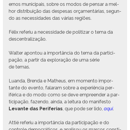
er­nos munic­i­pais, sobre os mod­os de pen­sar a mel­
hor dis­tribuição das despe­sas orça­men­tárias, segun­
do as neces­si­dades das várias regiões.
Félix referiu a neces­si­dade de poli­ti­zar o tema da
descentralização.
Wal­ter apon­tou a importân­cia do tema da par­tic­i­
pação, a par­tir da explo­ração de uma série
de temas.
Luan­da, Bren­da e Matheus, em momen­to impor­
tante do even­to, falaram sobre a exper­iên­cia per­
iféri­ca e do modo como se deve empreen­der a par­
tic­i­pação, fazen­do, ain­da, a leitu­ra do man­i­festo
Lev­ante das Per­ife­rias
, que pode ser lido,
aqui
.
Attié referiu a importân­cia da par­tic­i­pação e do
con­t­role democráti­cos, e anal­isou os mar­cos con­sti­