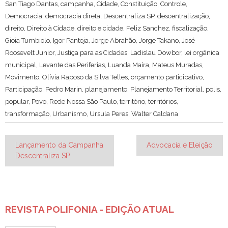
San Tiago Dantas
,
campanha
,
Cidade
,
Constituição
,
Controle
,
Democracia
,
democracia direta
,
Descentraliza SP
,
descentralização
,
direito
,
Direito à Cidade
,
direito e cidade
,
Feliz Sanchez
,
fiscalização
,
Gioia Tumbiolo
,
Igor Pantoja
,
Jorge Abrahão
,
Jorge Takano
,
José
Roosevelt Junior
,
Justiça para as Cidades
,
Ladislau Dowbor
,
lei orgânica
municipal
,
Levante das Periferias
,
Luanda Maíra
,
Mateus Muradas
,
Movimento
,
Olívia Raposo da Silva Telles
,
orçamento participativo
,
Participação
,
Pedro Marin
,
planejamento
,
Planejamento Territorial
,
polis
,
popular
,
Povo
,
Rede Nossa São Paulo
,
território
,
territórios
,
transformação
,
Urbanismo
,
Ursula Peres
,
Walter Caldana
Navegação
Lançamento da Campanha
Advocacia e Eleição
Descentraliza SP
de
Post
REVISTA POLIFONIA - EDIÇÃO ATUAL