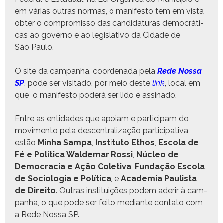
em várias out­ras nor­mas, o man­i­festo tem em vista
obter o com­pro­mis­so das can­di­dat­uras democráti­
cas ao gov­er­no e ao leg­isla­ti­vo da Cidade de
São Paulo.
O site da cam­pan­ha, coor­de­na­da pela
Rede Nos­sa
SP
, pode ser vis­i­ta­do, por meio deste
link
, local em
que o man­i­festo poderá ser lido e assinado.
Entre as enti­dades que apoiam e par­tic­i­pam do
movi­men­to pela descen­tral­iza­ção par­tic­i­pa­ti­va
estão
Min­ha Sam­pa
,
Insti­tu­to Ethos
,
Esco­la de
Fé e Políti­ca Walde­mar Rossi
,
Núcleo de
Democ­ra­cia e Ação Cole­ti­va
,
Fun­dação Esco­la
de Soci­olo­gia e Políti­ca
, e
Acad­e­mia Paulista
de Dire­ito
. Out­ras insti­tu­ições podem aderir à cam­
pan­ha, o que pode ser feito medi­ante con­ta­to com
a Rede Nos­sa SP.