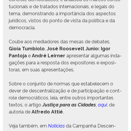
tu­cionais e de trata­dos inter­na­cionais, e legais do
tema, demon­stran­do a importân­cia dos aspec­tos
jurídi­cos, vis­tos do pon­to de vista da políti­ca e da
democracia.
Coube aos medi­adores das mesas de debates,
Gioia Tumbi­o­lo
,
José Roo­sevelt Junio
r,
Igor
Pan­to­ja
e
André Leirn­er
apre­sen­tar algu­mas inda­
gações para a respos­ta dos expos­i­tores e expos­i­
toras, em suas apresentações.
Sobre o con­jun­to de nor­mas que esta­b­ele­cem o
dev­er de descen­tral­iza­ção e de par­tic­i­pação e con­t­
role democráti­cos, leia, entre out­ros impor­tantes
tex­tos, o arti­go
Justiça para as Cidades
,
aqui
, de
auto­ria de
Alfre­do Attié
.
Veja tam­bém, em
Notí­cias
da Cam­pan­ha Descen­