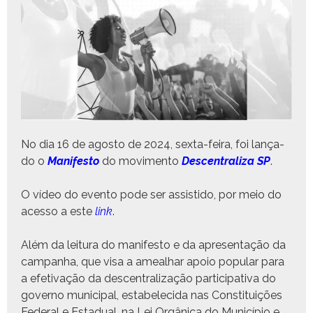
No dia 16 de agos­to de 2024, sex­ta-feira, foi lança­
do o
Man­i­festo
do movi­men­to
Descen­tral­iza SP
.
O vídeo do even­to pode ser assis­ti­do, por meio do
aces­so a este
link
.
Além da leitu­ra do man­i­festo e da apre­sen­tação da
cam­pan­ha, que visa a ameal­har apoio pop­u­lar para
a efe­ti­vação da descen­tral­iza­ção par­tic­i­pa­ti­va do
gov­er­no munic­i­pal, esta­b­ele­ci­da nas Con­sti­tu­ições
Fed­er­al e Estad­ual, na Lei Orgâni­ca do Municí­pio e