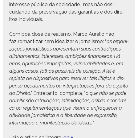
inter­esse públi­co da sociedade, mas não des­
cuidan­do da preser­vação das garan­tias e dos dire­
itos individuais.
Com boa dose de real­is­mo, Mar­co Aurélio não
faz roman­ti­zar nem ide­alizar o jor­nal­is­mo: “
as orga­ni­
za­ções jor­nalís­ti­cas apre­sen­tam suas con­tradições,
alin­hamen­tos, inter­ess­es, ambições finan­ceiras. Há
erros, apu­rações imper­feitas, vul­ner­a­bil­i­dades e, em
alguns casos, fal­has passíveis de punição. A lei é
reple­ta de dis­pos­i­tivos para resolver tais lití­gios e dis­
pen­sa aço­da­men­tos ou inter­pre­tações fora do espíri­to
do Dire­ito
.” Entre­tan­to, com­ple­ta, “
o que não se pode
admi­tir são retal­i­ações, intim­i­dações, asfix­ia econômi­
ca ou reg­u­la­men­tações que visam a enfraque­cer a
ativi­dade jor­nalís­ti­ca e a liber­dade de expressão,
infor­mação e man­i­fes­tação de ideias.
”
Leia o arti­go na ínte­gra,
aqui
.