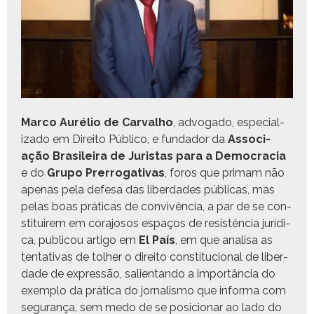
Mar­co Aurélio de Car­val­ho
, advo­ga­do, espe­cial­
iza­do em Dire­ito Públi­co, e fun­dador da
Asso­ci­
ação Brasileira de Juris­tas para a Democ­ra­cia
e do
Grupo Pre­rrog­a­ti­vas
, foros que pri­mam não
ape­nas pela defe­sa das liber­dades públi­cas, mas
pelas boas práti­cas de con­vivên­cia, a par de se con­
sti­tuirem em cora­josos espaços de resistên­cia jurídi­
ca, pub­li­cou arti­go em
El País
, em que anal­isa as
ten­ta­ti­vas de tol­her o dire­ito con­sti­tu­cional de liber­
dade de expressão, salien­tan­do a importân­cia do
exem­p­lo da práti­ca do jor­nal­is­mo que infor­ma com
segu­rança, sem medo de se posi­cionar ao lado do