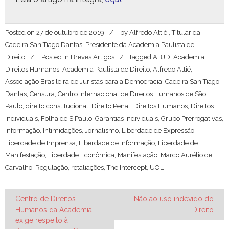
Posted on
27 de outubro de 2019
by
Alfredo Attié , Titular da
Cadeira San Tiago Dantas, Presidente da Academia Paulista de
Direito
Posted in
Breves Artigos
Tagged
ABJD
,
Academia
Direitos Humanos
,
Academia Paulista de Direito
,
Alfredo Attié
,
Associação Brasileira de Juristas para a Democracia
,
Cadeira San Tiago
Dantas
,
Censura
,
Centro Internacional de Direitos Humanos de São
Paulo
,
direito constitucional
,
Direito Penal
,
Direitos Humanos
,
Direitos
Individuais
,
Folha de S.Paulo
,
Garantias Individuais
,
Grupo Prerrogativas
,
Informação
,
Intimidações
,
Jornalismo
,
Liberdade de Expressão
,
Liberdade de Imprensa
,
Liberdade de Informação
,
Liberdade de
Manifestação
,
Liberdade Econômica
,
Manifestação
,
Marco Aurélio de
Carvalho
,
Regulação
,
retaliações
,
The Intercept
,
UOL
Navegação
Centro de Direitos
Não ao uso indevido do
Humanos da Academia
Direito
de
exige respeito à