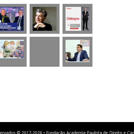
ervados © 2017-2026 • Fundação Academia Paulista de Direito e Ca