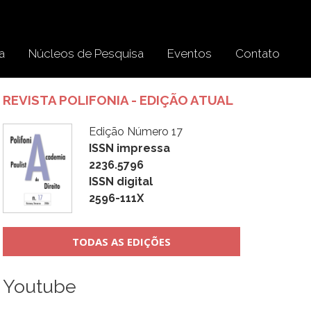
a
Núcleos de Pesquisa
Eventos
Contato
REVISTA POLIFONIA - EDIÇÃO ATUAL
Edição Número 17
ISSN impressa
2236.5796
ISSN digital
2596-111X
TODAS AS EDIÇÕES
Youtube