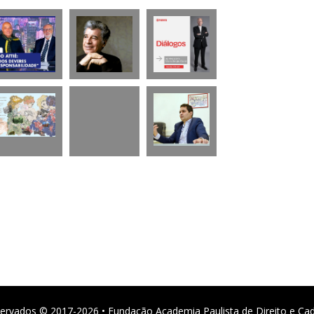
ervados © 2017-2026 • Fundação Academia Paulista de Direito e Ca