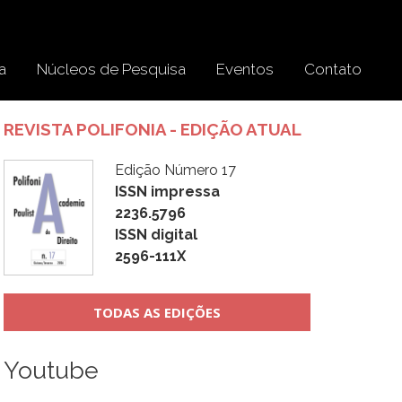
a
Núcleos de Pesquisa
Eventos
Contato
REVISTA POLIFONIA - EDIÇÃO ATUAL
Edição Número 17
ISSN impressa
2236.5796
ISSN digital
2596-111X
TODAS AS EDIÇÕES
Youtube