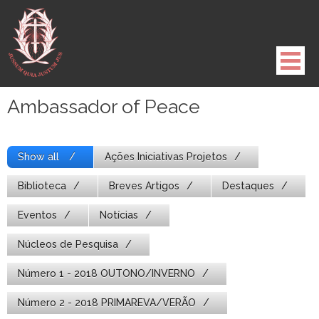
Pule
para
o
conteúdo
Ambassador of Peace
Show all
Ações Iniciativas Projetos
Biblioteca
Breves Artigos
Destaques
Eventos
Notícias
Núcleos de Pesquisa
Número 1 - 2018 OUTONO/INVERNO
Número 2 - 2018 PRIMAREVA/VERÃO