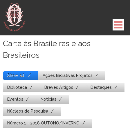
Pule
para
o
conteúdo
Carta às Brasileiras e aos
Brasileiros
Show all
Ações Iniciativas Projetos
Biblioteca
Breves Artigos
Destaques
Eventos
Notícias
Núcleos de Pesquisa
Número 1 - 2018 OUTONO/INVERNO