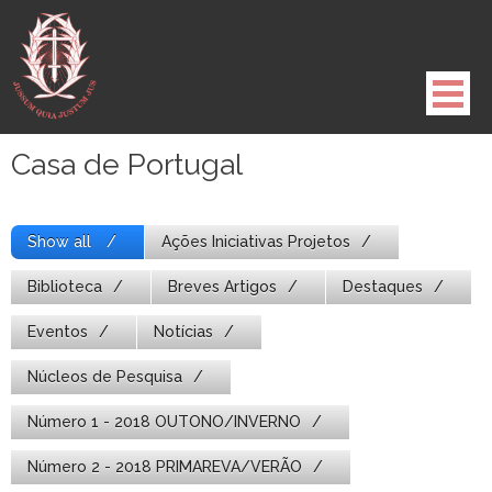
Pule
para
o
conteúdo
Casa de Portugal
Show all
Ações Iniciativas Projetos
Biblioteca
Breves Artigos
Destaques
Eventos
Notícias
Núcleos de Pesquisa
Número 1 - 2018 OUTONO/INVERNO
Número 2 - 2018 PRIMAREVA/VERÃO