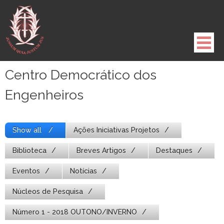
Pule
para
o
conteúdo
Centro Democrático dos
Engenheiros
Show all
Ações Iniciativas Projetos
Biblioteca
Breves Artigos
Destaques
Eventos
Notícias
Núcleos de Pesquisa
Número 1 - 2018 OUTONO/INVERNO