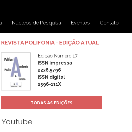
a
Núcleos de Pesquisa
Eventos
Contato
REVISTA POLIFONIA - EDIÇÃO ATUAL
Edição Número 17
ISSN impressa
2236.5796
ISSN digital
2596-111X
TODAS AS EDIÇÕES
Youtube