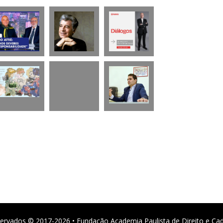
ervados © 2017-2026 • Fundação Academia Paulista de Direito e Ca