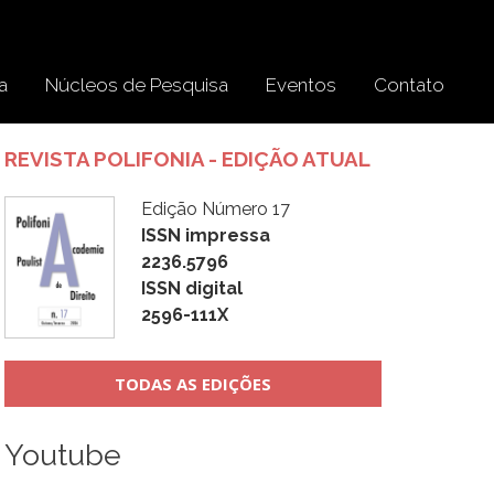
a
Núcleos de Pesquisa
Eventos
Contato
REVISTA POLIFONIA - EDIÇÃO ATUAL
Edição Número 17
ISSN impressa
2236.5796
ISSN digital
2596-111X
TODAS AS EDIÇÕES
Youtube