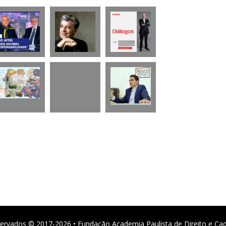
ervados © 2017-2026 • Fundação Academia Paulista de Direito e Ca