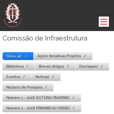
Pule
para
o
conteúdo
Comissão de Infraestrutura
Show all
Ações Iniciativas Projetos
Biblioteca
Breves Artigos
Destaques
Eventos
Notícias
Núcleos de Pesquisa
Número 1 - 2018 OUTONO/INVERNO
Número 2 - 2018 PRIMAREVA/VERÃO